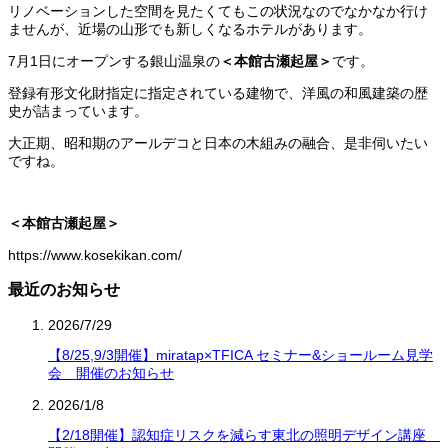
リノベーションした空間を見たくてもこの状況なのでなかなか行け
ませんが、近場の山形でも新しくなるホテルがあります。
7月1日にオープンする銀山温泉の
＜本館古瀬起屋＞
です。
登録有形文化財指定に指定されている建物で、洋風の和風建築の歴
史が詰まっています。
大正期、昭和期のアールデコと日本の木組みの融合、是非伺いたい
ですね。
＜本館古瀬起屋＞
https://www.kosekikan.com/
最近のお知らせ
2026/7/29
【8/25,9/3開催】miratap×TFICA セミナー&ショールーム見学
会 開催のお知らせ
2026/1/8
【2/18開催】認知症リスクを減らす東北の照明デザイン講座