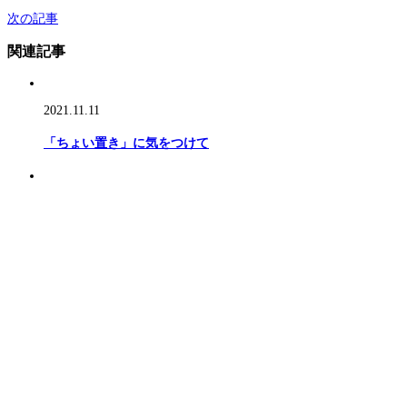
次の記事
関連記事
2021.11.11
「ちょい置き」に気をつけて
2021.6.11
収納だってインテリア
ページ上部へ戻る
ホーム
TFICAについて
会員紹介
フリーランスへの扉
TFICAが推奨する企業
お問合せ