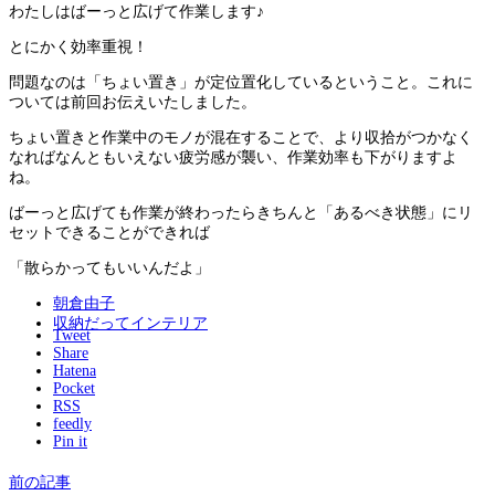
わたしはばーっと広げて作業します♪
とにかく効率重視！
問題なのは「ちょい置き」が定位置化しているということ。これに
ついては前回お伝えいたしました。
ちょい置きと作業中のモノが混在することで、より収拾がつかなく
なればなんともいえない疲労感が襲い、作業効率も下がりますよ
ね。
ばーっと広げても作業が終わったらきちんと「あるべき状態」にリ
セットできることができれば
「散らかってもいいんだよ」
朝倉由子
収納だってインテリア
Tweet
Share
Hatena
Pocket
RSS
feedly
Pin it
前の記事