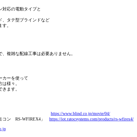
ン対応の電動タイプと
ド、タテ型ブラインドなど
ます。
で、複雑な配線⼯事は必要ありません。
。
ーカーを使って
⽅は様々。
できます。
コス」 製品紹介
https://www.blind.co.jp/movie/04/
ン RS-WFIREX4」
https://iot.ratocsystems.com/products/rs-wfirex4/
o.jp