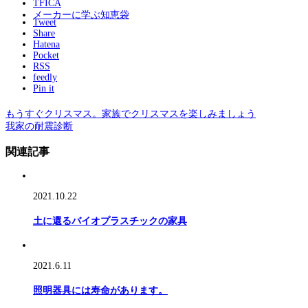
TFICA
メーカーに学ぶ知恵袋
Tweet
Share
Hatena
Pocket
RSS
feedly
Pin it
もうすぐクリスマス。家族でクリスマスを楽しみましょう
我家の耐震診断
関連記事
2021.10.22
土に還るバイオプラスチックの家具
2021.6.11
照明器具には寿命があります。