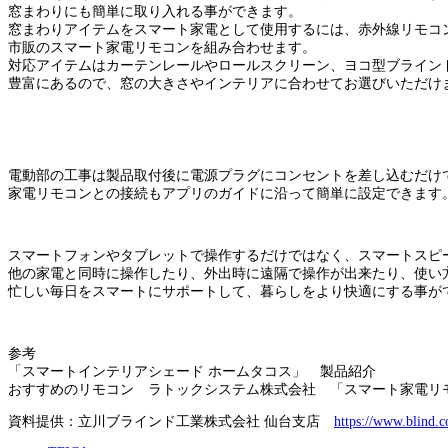
窓まわりにも簡単に取り⼊れる事ができます。
窓まわりアイテムをスマート家電として使⽤するには、⾚外線リモコ
市販のスマート家電リモコンを組み合わせます。
対応アイテムはカーテンレールやロールスクリーン、ヨコ型ブライン
豊富にあるので、窓の⼤きさやインテリアに合わせてお選びいただけ
電動部の⼯事は製品取付後に電源プラグにコンセントを差し込むだけ
家電リモコンとの接続もアプリのガイドに沿って簡単に設定できます
スマートフォンやタブレットで操作するだけではなく、スマートスピ
他の家電と同時に操作したり、外出時に遠隔で操作が出来たり、使い
忙しい毎⽇をスマートにサポートして、暮らしをより快適にする事が
参考
「スマートインテリアシェード ホームタ
おすすめのリモコン ラトックシステム株式会社 「スマート家電リモコ
資料提供：立川ブラインド工業株式会社 仙台支店
https://www.blind.c