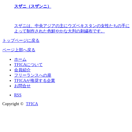
スザニ（スザンニ）
スザニは、中央アジアの主にウズベキスタンの女性たちの手に
よって制作された色鮮やかな大判の刺繍布です。
トップページに戻る
ページ上部へ戻る
ホーム
TFICAについて
会員紹介
フリーランスへの扉
TFICAが推奨する企業
お問合せ
RSS
Copyright ©
TFICA