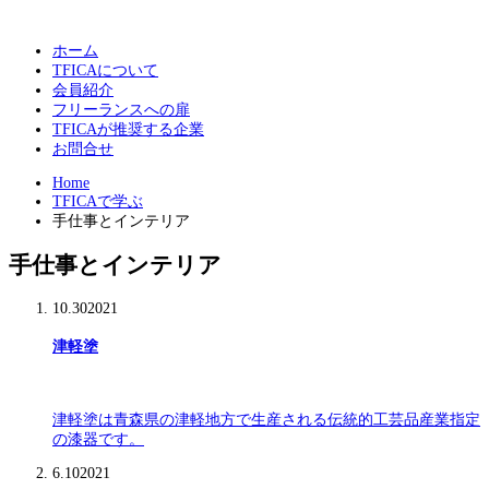
ホーム
TFICAについて
会員紹介
フリーランスへの扉
TFICAが推奨する企業
お問合せ
Home
TFICAで学ぶ
手仕事とインテリア
手仕事とインテリア
10.30
2021
津軽塗
津軽塗は青森県の津軽地方で生産される伝統的工芸品産業指定
の漆器です。
6.10
2021